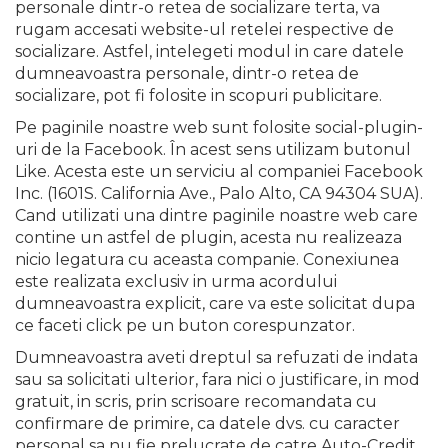
personale dintr-o retea de socializare terta, va
rugam accesati website-ul retelei respective de
socializare. Astfel, intelegeti modul in care datele
dumneavoastra personale, dintr-o retea de
socializare, pot fi folosite in scopuri publicitare.
Pe paginile noastre web sunt folosite social-plugin-
uri de la Facebook. În acest sens utilizam butonul
Like. Acesta este un serviciu al companiei Facebook
Inc. (1601S. California Ave., Palo Alto, CA 94304 SUA).
Cand utilizati una dintre paginile noastre web care
contine un astfel de plugin, acesta nu realizeaza
nicio legatura cu aceasta companie. Conexiunea
este realizata exclusiv in urma acordului
dumneavoastra explicit, care va este solicitat dupa
ce faceti click pe un buton corespunzator.
Dumneavoastra aveti dreptul sa refuzati de indata
sau sa solicitati ulterior, fara nici o justificare, in mod
gratuit, in scris, prin scrisoare recomandata cu
confirmare de primire, ca datele dvs. cu caracter
personal sa nu fie prelucrate de catre Auto-Credit