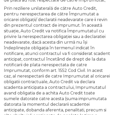
de plată au fost respectate de către Împrumutat;
Prin reziliere unilaterală de către Auto Credit,
pentru nerespectarea de către Împrumutat a
oricarei obligaţii/ declaratii neadevarate care ii revin
din prezentul contract de imprumut. În această
situaţie, Auto Credit va notifica Împrumutatul cu
privire la nerespectarea obligaţiei sau a declaratiei
neadevarate, dacă acesta din urmă nu îşi
îndeplineşte obligaţia în termenul indicat în
notificare, atunci contractul va fi considerat scadent
anticipat, contractul încetând de drept de la data
notificarii de plata nerespectata de catre
Imprumutat, conform art. 1552 Cod Civil. In acest
caz, al nerespectarii de catre Imprumutat al oricarei
obligatii contractuale, Auto Credit va declara
scadenta anticipata a contractului, Imprumutatul
avand obligatia de a achita Auto Credit toate
sumele datorate catre acesta (suma imprumutata
datorata la momentul declararii scadentei
anticipate, dobanda aferenta, penalitati, precum si