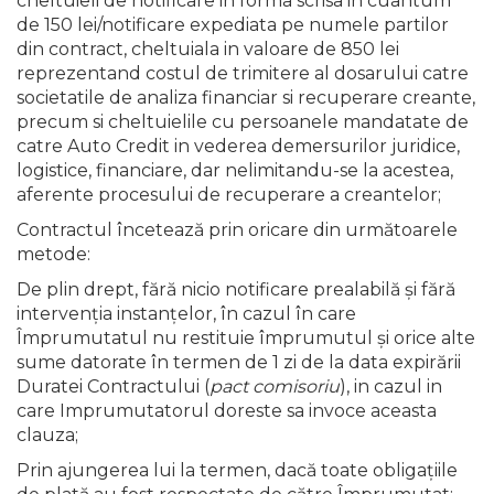
cheltuieli de notificare in forma scrisa in cuantum
de 150 lei/notificare expediata pe numele partilor
din contract, cheltuiala in valoare de 850 lei
reprezentand costul de trimitere al dosarului catre
societatile de analiza financiar si recuperare creante,
precum si cheltuielile cu persoanele mandatate de
catre Auto Credit in vederea demersurilor juridice,
logistice, financiare, dar nelimitandu-se la acestea,
aferente procesului de recuperare a creantelor;
Contractul încetează prin oricare din următoarele
metode:
De plin drept, fără nicio notificare prealabilă şi fără
intervenţia instanţelor, în cazul în care
Împrumutatul nu restituie împrumutul şi orice alte
sume datorate în termen de 1 zi de la data expirării
Duratei Contractului (
pact comisoriu
), in cazul in
care Imprumutatorul doreste sa invoce aceasta
clauza;
Prin ajungerea lui la termen, dacă toate obligaţiile