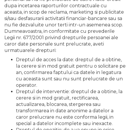
dupa incetarea raporturilor contractuale cu
aceasta, in scop de reclama, marketing si publicitate
si/sau desfasurarii activitatii financiar-bancare sau sa
nu fie dezvaluite unor terti intr-un asemenea scop.
Dumneavoastra, in conformitate cu prevederile
Legii nr. 677/2001 privind drepturile persoanei ale
caror date personale sunt prelucrate, aveti
urmatuarele drepturi:
Dreptul de acces la date: dreptul de a obtine,
la cerere si in mod gratuit pentru o solicitare pe
an, confirmarea faptului ca datele in legatura
cu aceasta sunt sau nu sunt prelucrate de un
operator.
Dreptul de interventie: dreptul de a obtine, la
cerere si in mod gratuit, rectificarea,
actualizarea, blocarea, stergerea sau
transformarea in date anonime a datelor a
caror prelucrare nu este conforma legii, in
special a datelor incomplete sau inexacte.
Dreptul de opozitie: de a va opune in orice