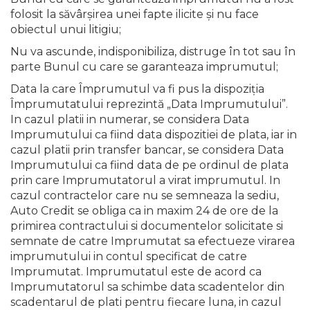
folosit la săvârşirea unei fapte ilicite şi nu face
obiectul unui litigiu;
Nu va ascunde, indisponibiliza, distruge în tot sau în
parte Bunul cu care se garanteaza imprumutul;
Data la care Împrumutul va fi pus la dispoziţia
Împrumutatului reprezintă „Data Imprumutului”.
In cazul platii in numerar, se considera Data
Imprumutului ca fiind data dispozitiei de plata, iar in
cazul platii prin transfer bancar, se considera Data
Imprumutului ca fiind data de pe ordinul de plata
prin care Imprumutatorul a virat imprumutul. In
cazul contractelor care nu se semneaza la sediu,
Auto Credit se obliga ca in maxim 24 de ore de la
primirea contractului si documentelor solicitate si
semnate de catre Imprumutat sa efectueze virarea
imprumutului in contul specificat de catre
Imprumutat. Imprumutatul este de acord ca
Imprumutatorul sa schimbe data scadentelor din
scadentarul de plati pentru fiecare luna, in cazul