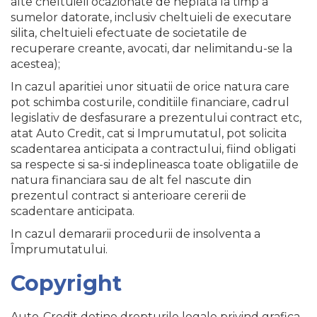
alte cheltuieli ocazionate de neplata la timp a
sumelor datorate, inclusiv cheltuieli de executare
silita, cheltuieli efectuate de societatile de
recuperare creante, avocati, dar nelimitandu-se la
acestea);
In cazul aparitiei unor situatii de orice natura care
pot schimba costurile, conditiile financiare, cadrul
legislativ de desfasurare a prezentului contract etc,
atat Auto Credit, cat si Imprumutatul, pot solicita
scadentarea anticipata a contractului, fiind obligati
sa respecte si sa-si indeplineasca toate obligatiile de
natura financiara sau de alt fel nascute din
prezentul contract si anterioare cererii de
scadentare anticipata.
In cazul demararii procedurii de insolventa a
Împrumutatului.
Copyright
Auto-Credit detine drepturile legale privind grafica,