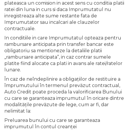
plateasca un comision in acest sens cu conditia platii
ratei din luna in curs si daca Imprumutatul nu
inregistreaza alte sume restante fata de
Imprumutator sau incalcari ale clauzelor
contractuale.
In conditiile in care Imprumutatul opteaza pentru
rambursare anticipata prin transfer bancar este
obligatoriu sa mentioneze la detaliile platii
„rambursare anticipata”, in caz contrar sumele
platite fiind alocate ca plati in avans ale ratei/ratelor
lunare.
În caz de neîndeplinire a obligaţiilor de restituire a
împrumutului în termenul prevăzut contractual,
Auto Credit poate proceda la valorificarea Bunului
cu care se garanteaza imprumutul în oricare dintre
modalităţile prevăzute de lege, cum ar fi, dar
nelimitat la:
Preluarea bunului cu care se garanteaza
imprumutul în contul creanţei