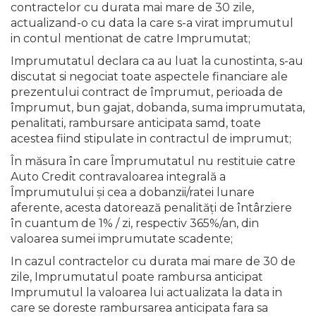
contractelor cu durata mai mare de 30 zile,
actualizand-o cu data la care s-a virat imprumutul
in contul mentionat de catre Imprumutat;
Imprumutatul declara ca au luat la cunostinta, s-au
discutat si negociat toate aspectele financiare ale
prezentului contract de împrumut, perioada de
împrumut, bun gajat, dobanda, suma imprumutata,
penalitati, rambursare anticipata samd, toate
acestea fiind stipulate in contractul de imprumut;
În măsura în care Împrumutatul nu restituie catre
Auto Credit contravaloarea integrală a
Împrumutului şi cea a dobanzii/ratei lunare
aferente, acesta datorează penalităţi de întârziere
în cuantum de 1% / zi, respectiv 365%/an, din
valoarea sumei imprumutate scadente;
In cazul contractelor cu durata mai mare de 30 de
zile, Imprumutatul poate rambursa anticipat
Imprumutul la valoarea lui actualizata la data in
care se doreste rambursarea anticipata fara sa