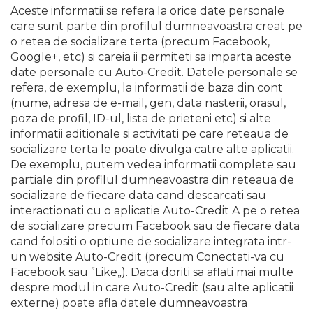
Aceste informatii se refera la orice date personale
care sunt parte din profilul dumneavoastra creat pe
o retea de socializare terta (precum Facebook,
Google+, etc) si careia ii permiteti sa imparta aceste
date personale cu Auto-Credit. Datele personale se
refera, de exemplu, la informatii de baza din cont
(nume, adresa de e-mail, gen, data nasterii, orasul,
poza de profil, ID-ul, lista de prieteni etc) si alte
informatii aditionale si activitati pe care reteaua de
socializare terta le poate divulga catre alte aplicatii.
De exemplu, putem vedea informatii complete sau
partiale din profilul dumneavoastra din reteaua de
socializare de fiecare data cand descarcati sau
interactionati cu o aplicatie Auto-Credit A pe o retea
de socializare precum Facebook sau de fiecare data
cand folositi o optiune de socializare integrata intr-
un website Auto-Credit (precum Conectati-va cu
Facebook sau ”Like„). Daca doriti sa aflati mai multe
despre modul in care Auto-Credit (sau alte aplicatii
externe) poate afla datele dumneavoastra