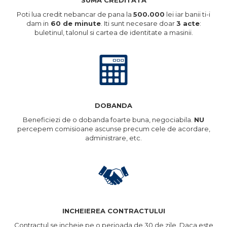
SUMA CREDITATA
Poti lua credit nebancar de pana la
500.000
lei iar banii ti-i
dam in
60 de minute
. Iti sunt necesare doar
3 acte
:
buletinul, talonul si cartea de identitate a masinii.
DOBANDA
Beneficiezi de o dobanda foarte buna, negociabila.
NU
percepem comisioane ascunse precum cele de acordare,
administrare, etc.
INCHEIEREA CONTRACTULUI
Contractul se incheie pe o perioada de 30 de zile. Daca este