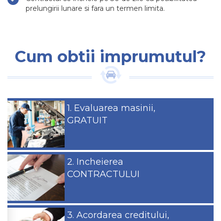
prelungirii lunare si fara un termen limita.
Cum obtii imprumutul?
1. Evaluarea masinii,
GRATUIT
2. Incheierea
CONTRACTULUI
3. Acordarea creditului,