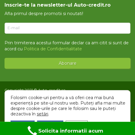
Inscrie-te la newsletter-ul Auto-credit.ro
Afla primul despre promotii si noutati!
E-mail
Prin trimiterea acestui formular declar ca am citit si sunt de
acord cu
Politica de Confidentialitate
Copyright 2021 © Auto-credit.ro
Folosim cookie-uri pentru a vă oferi cea mai bună
Intrebari Frecvente
•
Termeni si conditii
•
Politica de
experiență pe site-ul nostru web. Puteți afla mai multe
Confidentialitate
•
Acord ANAF
despre cookie-urile pe care le folosim sau le puteți
dezactiva în
setări
.
Accept
Resping
Setări
Solicita informatii acum